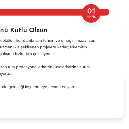
01
MAYIS
nü Kutlu Olsun
 dökülen her damla alın terinin ve emeğin imzası var.
k uzmanlıkla şekillenen projelere kadar; ülkemizin
alışma bizler için çok kıymetli.
en tüm profesyonellerimizin, üyelerimizin ve tüm
uyoruz.
ğında geleceği inşa etmeye devam ediyoruz.