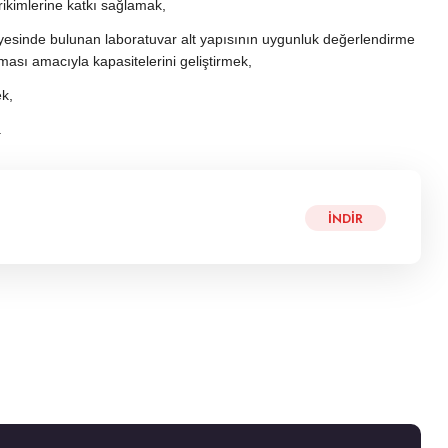
irikimlerine katkı sağlamak,
ünyesinde bulunan laboratuvar alt yapısının uygunluk değerlendirme
ılması amacıyla kapasitelerini geliştirmek,
ek,
.
İNDIR