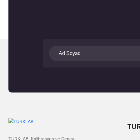
TU
TURKLAB, Kalibrasyon ve Deney